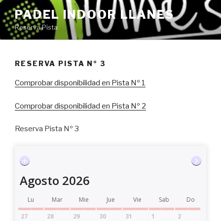
Saltar
PADEL INDOOR LLANES
al
Reserva Pista
contenido
RESERVA PISTA Nº 3
Comprobar disponibilidad en Pista Nº 1
Comprobar disponibilidad en Pista Nº 2
Reserva Pista Nº 3
Agosto 2026
Lu
Mar
Mie
Jue
Vie
Sab
Do
27
28
29
30
31
1
2